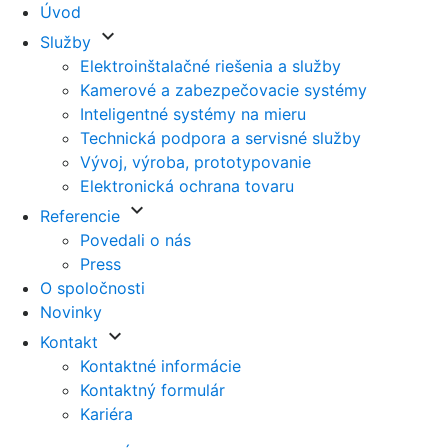
Úvod
keyboard_arrow_down
Služby
Elektroinštalačné riešenia a služby
Kamerové a zabezpečovacie systémy
Inteligentné systémy na mieru
Technická podpora a servisné služby
Vývoj, výroba, prototypovanie
Elektronická ochrana tovaru
keyboard_arrow_down
Referencie
Povedali o nás
Press
O spoločnosti
Novinky
keyboard_arrow_down
Kontakt
Kontaktné informácie
Kontaktný formulár
Kariéra