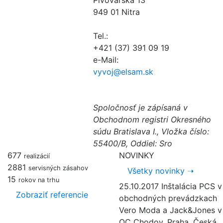
949 01 Nitra
Tel.:
+421 (37) 391 09 19
e-Mail:
vyvoj@elsam.sk
Spoločnosť je zápísaná v
Obchodnom registri Okresného
súdu Bratislava I., Vložka číslo:
55400/B, Oddiel: Sro
677
NOVINKY
realizácií
2881
servisných zásahov
Všetky novinky
➝
15
rokov na trhu
25.10.2017
Inštalácia PCS v
Zobraziť referencie
obchodných prevádzkach
Vero Moda a Jack&Jones v
OC Chodov, Praha, Česká