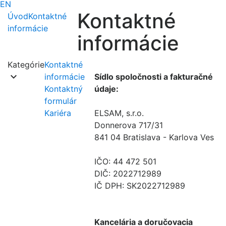
EN
Kontaktné
Úvod
Kontaktné
informácie
informácie
Kategórie
Kontaktné
keyboard_arrow_down
informácie
Sídlo spoločnosti a fakturačné
Kontaktný
údaje:
formulár
Kariéra
ELSAM, s.r.o.
Donnerova 717/31
841 04 Bratislava - Karlova Ves
IČO: 44 472 501
DIČ: 2022712989
IČ DPH: SK2022712989
Kancelária a doručovacia